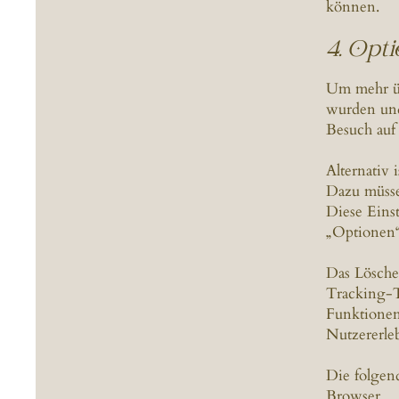
können.
4. Opti
Um mehr üb
wurden und
Besuch au
Alternativ 
Dazu müsse
Diese Eins
„Optionen“
Das Lösche
Tracking-T
Funktionen
Nutzererleb
Die folgend
Browser.