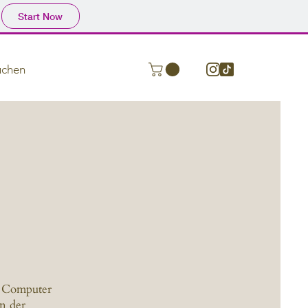
Start Now
uchen
n Computer
n der