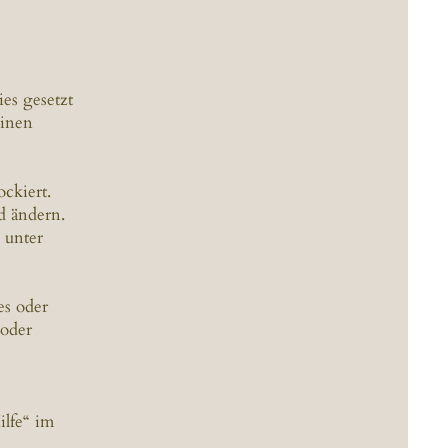
es gesetzt
einen
ockiert.
d ändern.
 unter
es oder
 oder
ilfe“ im