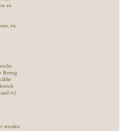
ers zu
ss, ist,
Zwecke
r Betrug
wählte
Betrieb
 und iv)
et werden