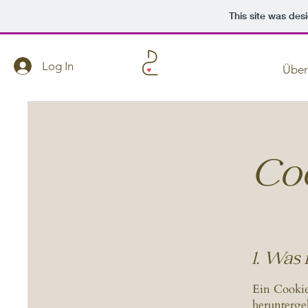
This site was des
Log In
Über
Coo
1. Was 
Ein Cookie
herunterge