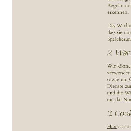
Regel ermö
erkennen.
Das Wichti
dass sie un
Speicherun
2. Wa
Wir können
verwenden,
sowie um C
Dienste zu
und die Wi
um das Nut
3. Coo
Hier
ist ei